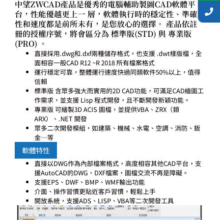
中望ZWCAD產品是優秀的電腦輔助製圖CAD軟體平
台，性能優越更上一 層，軟體執行時的穩定性、準確
性和速度都是前所未有，是您放心的選擇。 產品依註
冊的授權序號，將會區分為 標準版(STD) 與 專業版
(PRO) 。
直接採用.dwg和.dxf兩種儲存格式，也支援 .dwt樣版檔，全
面相容一般CAD R12 ~R 2018 所有檔案格式
運行穩定可靠，整體運行速度快過同類軟件50%以上，值得
信賴
標準版 含眾多強大而實用的2D CAD功能，可滿足CAD繪圖工
作需求，並支援 Lisp 程式開發，且不斷開發新穎功能。
專業版 可繪製3D ACIS 圖檔，並提供VBA、ZRX（類
ARX）、.NET 開發
眾多二次開發模組，如建築、機械、水電、空調、消防、鈑
金…等
軟體特性
直接以DWG作為內部檔案格式，高度相容其他CAD平台，支
援AutoCAD的DWG、DXF檔案，圖檔交流不再是障礙。
支援EPS、DWF、BMP、WMF輸出功能
介面、操作習慣更貼近客戶習慣，輕鬆上手
開放系統，支援ADS、LISP、VBA等二次開發工具