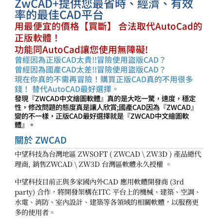
ZwCAD+提供您最省時、經濟、有效
率的最佳CAD平台
用最便宜的價格【買斷】 合法取代AutoCad的
正版軟體！
功能同AutoCad讓您使用無障礙!
曾經因為正版CAD太貴!!冒險使用盜版CAD？
曾經因為國產CAD太差!!冒險使用盜版CAD？
現在你真的不需再冒險！購買正版CAD真的不用很多
錢！ 替代AutoCAD最好選擇。
發現『ZWCAD中文繪圖軟體』真的是大吃一驚，速度，穩定
性，修改問題的態度真是讓人欣賞;國產CAD因為『ZWCAD』
變的不一樣，正版CAD最好選擇就是『ZWCAD中文繪圖軟
體』。
關於 ZWCAD
中望科技為台灣地區 ZWSOFT ( ZWCAD \ ZW3D ) 產品總代
理商, 銷售ZWCAD \ ZW3D 台灣區軟體永久授權 。
中望科技目前正與多家國內外CAD 應用軟體開發商 (3rd
party) 合作，將開發架構在ITC 平台上的機械、建築、空調、
水電、消防、室內設計、建築等各領域的相關軟體，以服務更
多的使用者。