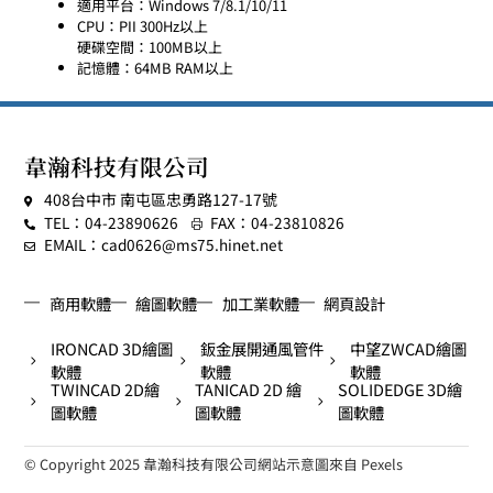
適用平台：Windows 7/8.1/10/11
CPU：PII 300Hz以上
硬碟空間：100MB以上
記憶體：64MB RAM以上
韋瀚科技有限公司
408台中市 南屯區忠勇路127-17號
TEL：04-23890626
FAX：04-23810826
EMAIL：cad0626@ms75.hinet.net
商用軟體
繪圖軟體
加工業軟體
網頁設計
IRONCAD 3D繪圖
鈑金展開通風管件
中望ZWCAD繪圖
軟體
軟體
軟體
TWINCAD 2D繪
TANICAD 2D 繪
SOLIDEDGE 3D繪
圖軟體
圖軟體
圖軟體
© Copyright 2025 韋瀚科技有限公司
網站示意圖來自 Pexels