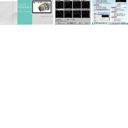
生管系統
IRONCAD 3D繪圖
鈑金展開通風管件
中望ZWCAD繪圖軟
軟體
軟體
體
韋瀚科技有限公司
408台中市 南屯區忠勇路127-17號
TEL：04-23890626
FAX：04-23810826